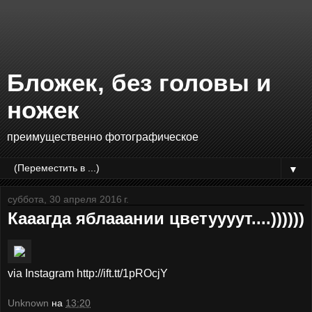
Бложек, без головы и
ножек
преимущественно фотографическое
▼
суббота, 30 апреля 2016 г.
Кааагда яблааании цветуууут....))))))
via Instagram http://ift.tt/1pROcjY
Unknown
на
13:20