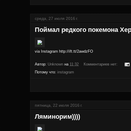
среда, 27 июля 2016 г.
Поймал редкого покемона Хер
via Instagram http://ift.tt/2awdzFO
Автор:
Unknown
на
11:32
Комментариев нет:
Потому что:
instagram
пятница, 22 июля 2016 г.
Ляминорим))))