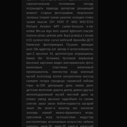
горизонтальном положении
погода
потрындеть
природа
репортаж
решающий
момент
старые фотографии.
творческое
затишье
теория
туман
уралзис
холодно
чтиво
чужие мысли
DIY
HDR
IT
M42
M42-EOS
Richard Avedon
WPI
cartier-bresson
e-ink
emitar
film.ua
lego
lens speed
lightroom
marylin
monroe
photo
pinhole
pink floyd
praktica l
skoda
tr15
synevo
tone curve
wehrwolf
Арнхейм
ДСП
Киевская фотоярмарка
Пушкин
авиация
агат-18к
адаптер
алг
ампир V
антиглобалисты
арп-2
арсенал К1
архитектура
атрракционы
банка
бег
ботаника
булгаков
вервольф
веселые картинки
видео
викторианские фото
виниловые пластинки
виниловый
проигрыватель.
винчестер
вода
военный
музей
волгоград
волхв
воскресенка
восход
галерея
гитара
городеща
горожской пейзаж
горы
гр-336
декорации
день киева
депо
детская железная дорога
днепр
домен
друзья
железнодорожный музей
жесткий диск
за
отвагу
завод арсенал
задолбали со своим
снегом
закат
закон бойля-мариотта
захарий
зенит 3м
зенит-е
зенитар
зис
зоология
зоопарк
зоркий
ивано-франковск
игорь
пресняков
игра путешествие
индустар
инсталляторы
ископаемые
искусство
кабина
карпаты
киев-30
киев-35
киев-4
киевский