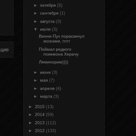
►
октября
(5)
►
сентября
(1)
►
августа
(3)
▼
июля
(3)
Винни-Пух пораскинул
мозгами, ггггг
Поймал редкого
щие
покемона Херачу.
Ляминорим))))
►
июня
(3)
►
мая
(7)
►
апреля
(4)
►
марта
(3)
►
2015
(13)
►
2014
(59)
►
2013
(112)
►
2012
(133)