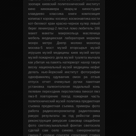
зоопарк
киевский политехнический институт
кино
кинокамера кварц-м
киностудия
клавдиево
классика
книги
композиция
копипаст
коровы
косинус
космонавтика
кости
кот-бегемот
кран
красно-черное
кулер
левый
берег
ленинград-2
листья
ломо
любитель-166
макет
макеты
макрокольца
масленица
мебель
медицинская лаборатория
мерилин
монро
метро Днепр
молоко
монопод
москва-5
мост
музей вторсырья
музей
игрушек
музей медицины киев
музей метро
музей пожарного дела
музей туалета
мычала
как убитая
на память
натюрморт
нахер такую
весну
национальный музей медицины
нефиг
делать
нью-йоркский институт фотографии
однофамилец
одуванчик
омон ра
отзыв
отпуск
отчет
очемулые ручки
пакетная
установка
палеонтология
педальный конь
пелевин
переходник
перспектива
пинхол
пмз
пмз-8
повторение
поезд
пожарная часть
политехнический музей
политика
предметная
съемка
предметная съемка.
примеры фото
работа
радиосинхронизатор
радиотехника
ракурс
результаты за год
рейхстаг
река
реконструкция
рекурсия
самовар
свадебное
фото
светомузыкальный фонтан
светосила
сделай сам
село
синево.
синхронизатор
смена-2
солнце
соцсети
спонтанно
ставка