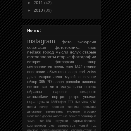
►
2011
(42)
►
2010
(39)
Нечто:
instagram
фото
экскурсия
советская фототехника
киев
пейзаж
город
мысли вслух
старые
фотоаппараты
старые фотографии
история
фотоархив
жанр
метрополитен
осень
снег
М42
гелиос
советские объективы
ссср
carl zeiss
дача
макросъемка
музей
о вечном
обзор
365
7D
canon
pancolar
винница
всякое
газ
лето
мануальная оптика
образцы
паровоз
пожарные
автомобили
портрет
ретро
унылая
пора
цитата
365Project
TTL
live view
КПИ
весна
вечер
военная техника
вспышка
движение
евгеньевна
елочные игрушки
железная дорога
животные
зенит ttl
зенитар-м
зима
зис-150
игрушки
картье-брессон
компьютеры
лес
литература
новый год
оружие
перпендикулярное удовольствие в