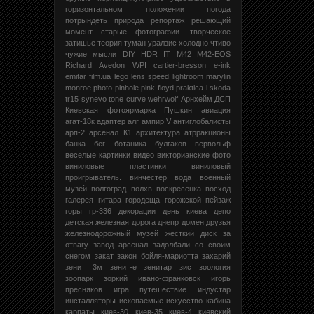
горизонтальном положении
погода
потрындеть
природа
репортаж
решающий
момент
старые фотографии.
творческое
затишье
теория
туман
уралзис
холодно
чтиво
чужие мысли
DIY
HDR
IT
M42
M42-EOS
Richard Avedon
WPI
cartier-bresson
e-ink
emitar
film.ua
lego
lens speed
lightroom
marylin
monroe
photo
pinhole
pink floyd
praktica l
skoda
tr15
synevo
tone curve
wehrwolf
Арнхейм
ДСП
Киевская фотоярмарка
Пушкин
авиация
агат-18к
адаптер
алг
ампир V
антиглобалисты
арп-2
арсенал К1
архитектура
атрракционы
банка
бег
ботаника
булгаков
вервольф
веселые картинки
видео
викторианские фото
виниловые пластинки
виниловый
проигрыватель.
винчестер
вода
военный
музей
волгоград
волхв
воскресенка
восход
галерея
гитара
городеща
горожской пейзаж
горы
гр-336
декорации
день киева
депо
детская железная дорога
днепр
домен
друзья
железнодорожный музей
жесткий диск
за
отвагу
завод арсенал
задолбали со своим
снегом
закат
закон бойля-мариотта
захарий
зенит 3м
зенит-е
зенитар
зис
зоология
зоопарк
зоркий
ивано-франковск
игорь
пресняков
игра путешествие
индустар
инсталляторы
ископаемые
искусство
кабина
карпаты
киев-30
киев-35
киев-4
киевский