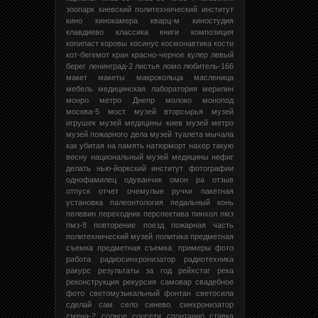
зоопарк
киевский политехнический институт
кино
кинокамера кварц-м
киностудия
клавдиево
классика
книги
композиция
копипаст
коровы
косинус
космонавтика
кости
кот-бегемот
кран
красно-черное
кулер
левый
берег
ленинград-2
листья
ломо
любитель-166
макет
макеты
макрокольца
масленица
мебель
медицинская лаборатория
мерилин
монро
метро Днепр
молоко
монопод
москва-5
мост
музей вторсырья
музей
игрушек
музей медицины киев
музей метро
музей пожарного дела
музей туалета
мычала
как убитая
на память
натюрморт
нахер такую
весну
национальный музей медицины
нефиг
делать
нью-йоркский институт фотографии
однофамилец
одуванчик
омон ра
отзыв
отпуск
отчет
очемулые ручки
пакетная
установка
палеонтология
педальный конь
пелевин
переходник
перспектива
пинхол
пмз
пмз-8
повторение
поезд
пожарная часть
политехнический музей
политика
предметная
съемка
предметная съемка.
примеры фото
работа
радиосинхронизатор
радиотехника
ракурс
результаты за год
рейхстаг
река
реконструкция
рекурсия
самовар
свадебное
фото
светомузыкальный фонтан
светосила
сделай сам
село
синево.
синхронизатор
смена-2
солнце
соцсети
спонтанно
ставка