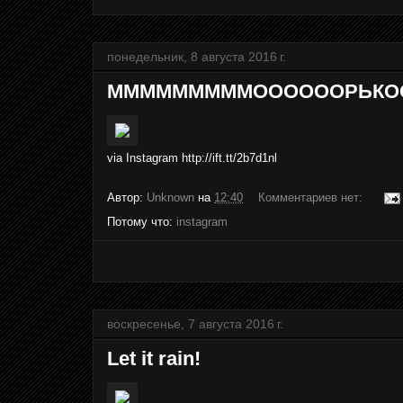
понедельник, 8 августа 2016 г.
МММММММММООООООРЬКООООООО!
via Instagram http://ift.tt/2b7d1nl
Автор:
Unknown
на
12:40
Комментариев нет:
Потому что:
instagram
воскресенье, 7 августа 2016 г.
Let it rain!