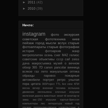
►
2011
(42)
►
2010
(39)
Нечто:
instagram
фото
экскурсия
советская фототехника
киев
пейзаж
город
мысли вслух
старые
фотоаппараты
старые фотографии
история
фотоархив
жанр
метрополитен
осень
снег
М42
гелиос
советские объективы
ссср
carl zeiss
дача
макросъемка
музей
о вечном
обзор
365
7D
canon
pancolar
винница
всякое
газ
лето
мануальная оптика
образцы
паровоз
пожарные
автомобили
портрет
ретро
унылая
пора
цитата
365Project
TTL
live view
КПИ
весна
вечер
военная техника
вспышка
движение
евгеньевна
елочные игрушки
железная дорога
животные
зенит ttl
зенитар-м
зима
зис-150
игрушки
картье-брессон
компьютеры
лес
литература
новый год
оружие
перпендикулярное удовольствие в