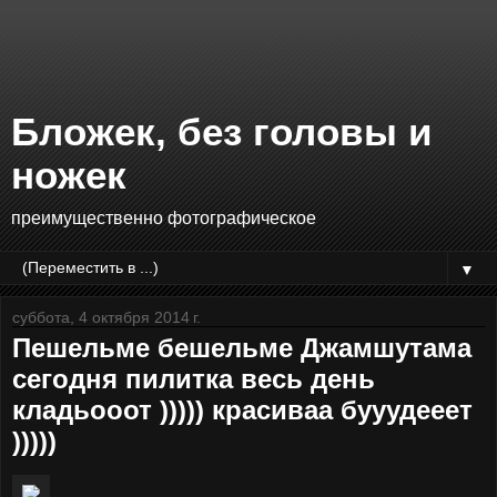
Бложек, без головы и
ножек
преимущественно фотографическое
▼
суббота, 4 октября 2014 г.
Пешельме бешельме Джамшутама
сегодня пилитка весь день
кладьооот ))))) красиваа бууудееет
)))))