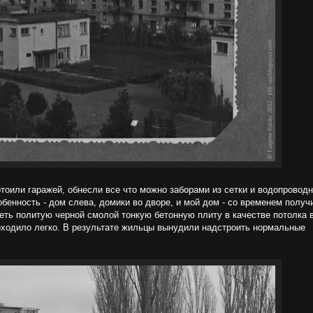
тоили гаражей, обнесли все что можно заборами из сетки и водопровод
собенность - дом слева, домики во дворе, и мой дом - со временем получ
еть политую черной смолой тонкую бетонную плиту в качестве потолка 
доходило легко. В результате жильцы вынудили надстроить нормальные