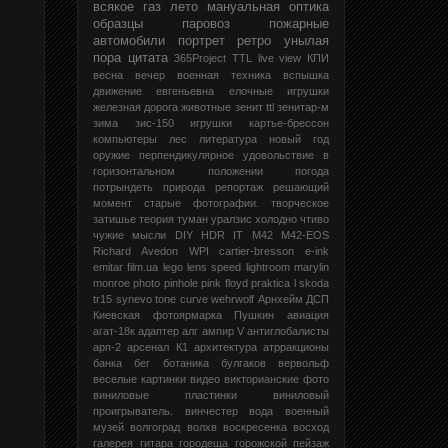
всякое
газ
лето
мануальная оптика
образцы
паровоз
пожарные
автомобили
портрет
ретро
унылая
пора
цитата
365Project
TTL
live view
КПИ
весна
вечер
военная техника
вспышка
движение
евгеньевна
елочные игрушки
железная дорога
животные
зенит ttl
зенитар-м
зима
зис-150
игрушки
картье-брессон
компьютеры
лес
литература
новый год
оружие
перпендикулярное удовольствие в
горизонтальном положении
погода
потрындеть
природа
репортаж
решающий
момент
старые фотографии.
творческое
затишье
теория
туман
уралзис
холодно
чтиво
чужие мысли
DIY
HDR
IT
M42
M42-EOS
Richard Avedon
WPI
cartier-bresson
e-ink
emitar
film.ua
lego
lens speed
lightroom
marylin
monroe
photo
pinhole
pink floyd
praktica l
skoda
tr15
synevo
tone curve
wehrwolf
Арнхейм
ДСП
Киевская фотоярмарка
Пушкин
авиация
агат-18к
адаптер
алг
ампир V
антиглобалисты
арп-2
арсенал К1
архитектура
атрракционы
банка
бег
ботаника
булгаков
вервольф
веселые картинки
видео
викторианские фото
виниловые пластинки
виниловый
проигрыватель.
винчестер
вода
военный
музей
волгоград
волхв
воскресенка
восход
галерея
гитара
городеща
горожской пейзаж