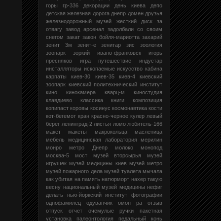
горы
гр-336
декорации
день киева
депо
детская железная дорога
днепр
домен
друзья
железнодорожный музей
жесткий диск
за
отвагу
завод арсенал
задолбали со своим
снегом
закат
закон бойля-мариотта
захарий
зенит 3м
зенит-е
зенитар
зис
зоология
зоопарк
зоркий
ивано-франковск
игорь
пресняков
игра путешествие
индустар
инсталляторы
ископаемые
искусство
кабина
карпаты
киев-30
киев-35
киев-4
киевский
зоопарк
киевский политехнический институт
кино
кинокамера кварц-м
киностудия
клавдиево
классика
книги
композиция
копипаст
коровы
косинус
космонавтика
кости
кот-бегемот
кран
красно-черное
кулер
левый
берег
ленинград-2
листья
ломо
любитель-166
макет
макеты
макрокольца
масленица
мебель
медицинская лаборатория
мерилин
монро
метро Днепр
молоко
монопод
москва-5
мост
музей вторсырья
музей
игрушек
музей медицины киев
музей метро
музей пожарного дела
музей туалета
мычала
как убитая
на память
натюрморт
нахер такую
весну
национальный музей медицины
нефиг
делать
нью-йоркский институт фотографии
однофамилец
одуванчик
омон ра
отзыв
отпуск
отчет
очемулые ручки
пакетная
установка
палеонтология
педальный конь