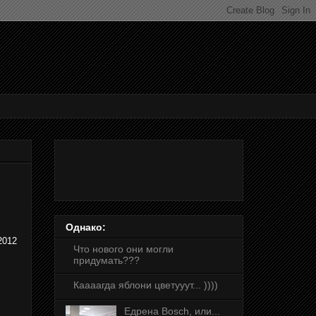
Однако:
2012
Что нового они могли
придумать???
Каааагда яблони цветууут... ))))
Едрена Bosch, или...