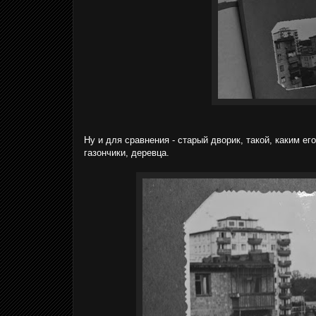
Ну и для сравнения - старый дворик, такой, каким е
газончики, деревца.