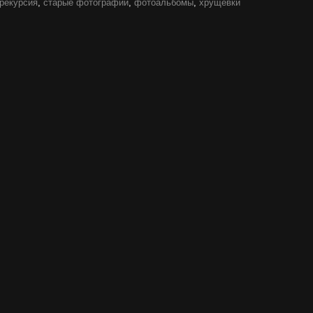
рекурсия
,
старые фотографии
,
фотоальбомы
,
хрущевки