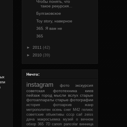
Чтобы понять, что
такое рекурсия...
Булгаковское
Toy story, наверное
365. Я вам не
365
►
2011
(42)
►
2010
(39)
Нечто:
ных
или
instagram
фото
экскурсия
в
советская фототехника
киев
пейзаж
город
мысли вслух
старые
фотоаппараты
старые фотографии
история
фотоархив
жанр
метрополитен
осень
снег
М42
гелиос
советские объективы
ссср
carl zeiss
дача
макросъемка
музей
о вечном
обзор
365
7D
canon
pancolar
винница