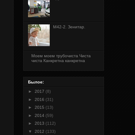
M42-2. Зенитар.
Моем моем трубочиста Чиста
чиста Канкретна канкретна
Былое:
►
2017
(8)
►
2016
(31)
►
2015
(13)
►
2014
(59)
►
2013
(112)
▼
2012
(133)