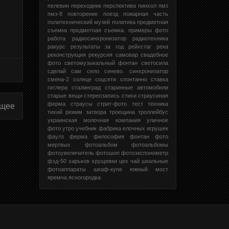
пелевин
переходник
перспектива
пинхол
пмз
пмз-8
повторение
поезд
пожарная часть
политехнический музей
политика
предметная
съемка
предметная съемка.
примеры фото
работа
радиосинхронизатор
радиотехника
ракурс
результаты за год
рейхстаг
река
реконструкция
рекурсия
самовар
свадебное
фото
светомузыкальный фонтан
светосила
сделай сам
село
синево.
синхронизатор
смена-2
солнце
соцсети
спонтанно
ставка
гитлера
сталинград
старинные автомобили
старые вещи
стереозапись
стихи
страусиная
ферма
страусы
стрит-фото
тест
техника
щее
тихий режим затвора
троещина
троллейбус
украинская молочная компания
уличное
фото
утро
учебник
фабрика елочных игрушек
фаулз
ферма
философия
фонтан
фото
мертвых
фотоальбом
фотоальбомы
фотоувеличитель
фотошоп
фотоэкспонометр
фэд-50
харьков
хрущевки
цех
чай
шкальные
фотоаппараты
шкаф-купе
южный мост
яремча
ясногородка