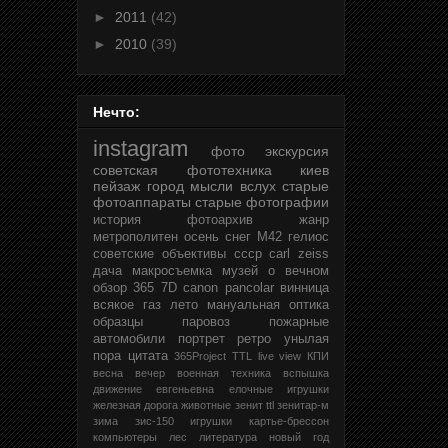
►
2011
(42)
►
2010
(39)
Нечто:
instagram
фото
экскурсия
советская фототехника
киев
пейзаж
город
мысли вслух
старые
фотоаппараты
старые фотографии
история
фотоархив
жанр
метрополитен
осень
снег
М42
гелиос
советские объективы
ссср
carl zeiss
дача
макросъемка
музей
о вечном
обзор
365
7D
canon
pancolar
винница
всякое
газ
лето
мануальная оптика
образцы
паровоз
пожарные
автомобили
портрет
ретро
унылая
пора
цитата
365Project
TTL
live view
КПИ
весна
вечер
военная техника
вспышка
движение
евгеньевна
елочные игрушки
железная дорога
животные
зенит ttl
зенитар-м
зима
зис-150
игрушки
картье-брессон
компьютеры
лес
литература
новый год