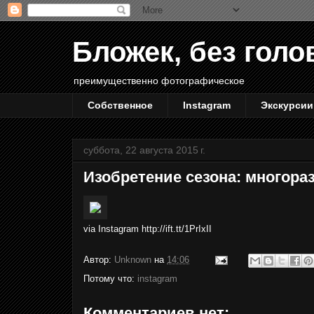
Бложек, без голо
преимущественно фотографическое
Собственное
Instagram
Экскурсии
суббота, 22 августа 2015 г.
Изобретение сезона: многора
via Instagram http://ift.tt/1PrIxII
Автор:
Unknown
на
14:06
Потому что:
instagram
Комментариев нет: