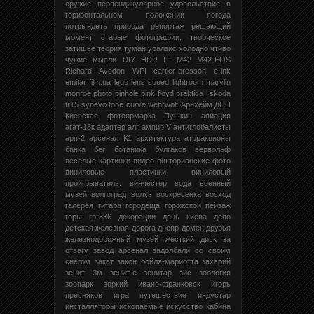
оружие
перпендикулярное удовольствие в
горизонтальном положении
погода
потрындеть
природа
репортаж
решающий
момент
старые фотографии.
творческое
затишье
теория
туман
уралзис
холодно
чтиво
чужие мысли
DIY
HDR
IT
M42
M42-EOS
Richard Avedon
WPI
cartier-bresson
e-ink
emitar
film.ua
lego
lens speed
lightroom
marylin
monroe
photo
pinhole
pink floyd
praktica l
skoda
tr15
synevo
tone curve
wehrwolf
Арнхейм
ДСП
Киевская фотоярмарка
Пушкин
авиация
агат-18к
адаптер
алг
ампир V
антиглобалисты
арп-2
арсенал К1
архитектура
атрракционы
банка
бег
ботаника
булгаков
вервольф
веселые картинки
видео
викторианские фото
виниловые пластинки
виниловый
проигрыватель.
винчестер
вода
военный
музей
волгоград
волхв
воскресенка
восход
галерея
гитара
городеща
горожской пейзаж
горы
гр-336
декорации
день киева
депо
детская железная дорога
днепр
домен
друзья
железнодорожный музей
жесткий диск
за
отвагу
завод арсенал
задолбали со своим
снегом
закат
закон бойля-мариотта
захарий
зенит 3м
зенит-е
зенитар
зис
зоология
зоопарк
зоркий
ивано-франковск
игорь
пресняков
игра путешествие
индустар
инсталляторы
ископаемые
искусство
кабина