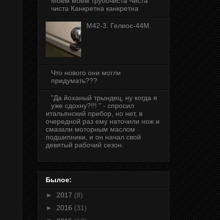
Моем моем трубочиста Чиста
чиста Канкретна канкретна
М42-3. Гелиос-44М.
Что нового они могли
придумать???
"Да йоханый трындец, ну когда я
уже сдохну?!!! " - спросил
итальянский прибор, но нет, в
очередной раз ему наточили нож и
смазали моторным маслом
подшипники, и он начал свой
девятый рабочий сезон.
Былое:
►
2017
(8)
►
2016
(31)