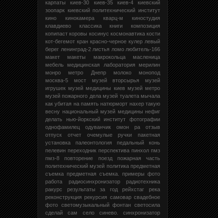
карпаты
киев-30
киев-35
киев-4
киевский
зоопарк
киевский политехнический институт
кино
кинокамера кварц-м
киностудия
клавдиево
классика
книги
композиция
копипаст
коровы
косинус
космонавтика
кости
кот-бегемот
кран
красно-черное
кулер
левый
берег
ленинград-2
листья
ломо
любитель-166
макет
макеты
макрокольца
масленица
мебель
медицинская лаборатория
мерилин
монро
метро Днепр
молоко
монопод
москва-5
мост
музей вторсырья
музей
игрушек
музей медицины киев
музей метро
музей пожарного дела
музей туалета
мычала
как убитая
на память
натюрморт
нахер такую
весну
национальный музей медицины
нефиг
делать
нью-йоркский институт фотографии
однофамилец
одуванчик
омон ра
отзыв
отпуск
отчет
очемулые ручки
пакетная
установка
палеонтология
педальный конь
пелевин
переходник
перспектива
пинхол
пмз
пмз-8
повторение
поезд
пожарная часть
политехнический музей
политика
предметная
съемка
предметная съемка.
примеры фото
работа
радиосинхронизатор
радиотехника
ракурс
результаты за год
рейхстаг
река
реконструкция
рекурсия
самовар
свадебное
фото
светомузыкальный фонтан
светосила
сделай сам
село
синево.
синхронизатор