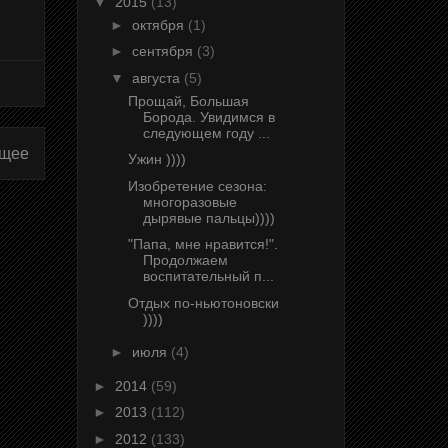
▼
2015
(13)
►
октября
(1)
►
сентября
(3)
▼
августа
(5)
Прощай, Большая
Борода. Увидимся в
следующем году ...
щее
Ужин ))))
Изобретение сезона:
многоразовые
дырявые пальцы))))
"Папа, мне нравится!".
Продолжаем
воспитательный п...
Отдых по-ньютоновски
))))
►
июля
(4)
►
2014
(59)
►
2013
(112)
►
2012
(133)