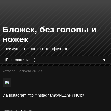
Бложек, без головы и
ножек
преимущественно фотографическое
▼
четверг, 2 августа 2012 г.
via Instagram http://instagr.am/p/N1ZnFYNOIx/
Unknown
на
19:39